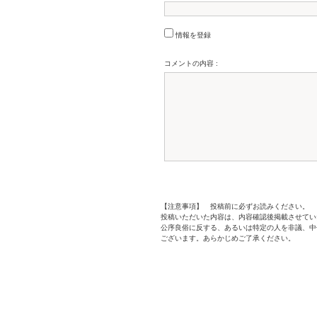
情報を登録
コメントの内容 :
【注意事項】 投稿前に必ずお読みください。
投稿いただいた内容は、内容確認後掲載させてい
公序良俗に反する、あるいは特定の人を非議、中
ございます。あらかじめご了承ください。