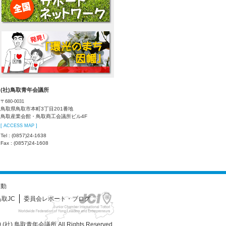
(社)鳥取青年会議所
〒680-0031
鳥取県鳥取市本町3丁目201番地
鳥取産業会館・鳥取商工会議所ビル4F
[ ACCESS MAP ]
Tel : (0857)24-1638
Fax : (0857)24-1608
運動
取JC
委員会レポート・ブログ
0
(社) 鳥取青年会議所
All Rights Reserved.