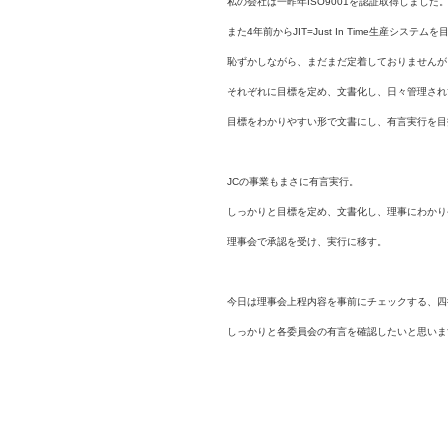
私の会社は一昨年ISO9001を認証取得しました
また4年前からJIT=Just In Time生産シ
恥ずかしながら、まだまだ定着しておりませんが
それぞれに目標を定め、文書化し、日々管理され
目標をわかりやすい形で文書にし、有言実行を目
JCの事業もまさに有言実行。
しっかりと目標を定め、文書化し、理事にわかり
理事会で承認を受け、実行に移す。
今日は理事会上程内容を事前にチェックする、四
しっかりと各委員会の有言を確認したいと思いま