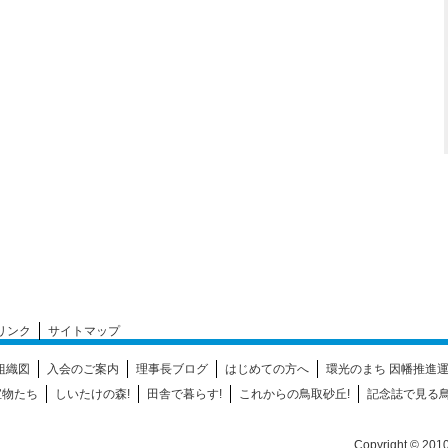
リンク
サイトマップ
組織図
入会のご案内
理事長ブログ
はじめての方へ
環光のまち 因幡推進
宝物たち
しいたけの森!
田舎で暮らす!
これからの鳥取砂丘!
記念誌で見る鳥
Copyright © 201