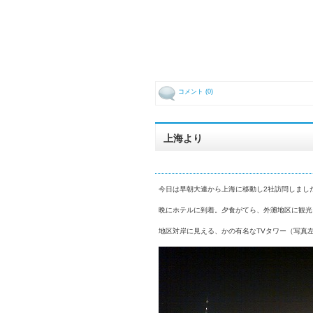
コメント (0)
上海より
今日は早朝大連から上海に移動し2社訪問しまし
晩にホテルに到着。夕食がてら、外灘地区に観光
地区対岸に見える、かの有名なTVタワー（写真