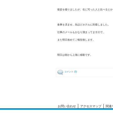
後姿を撮りましたが、右に写った人と比べるとか
食事を済ませ、先ほどホテルに到着しました。
仕事のメールもかなり溜まってますので、
また明日改めてご報告致します。
明日は朝から上海に移動です。
コメント (0)
お問い合わせ
アクセスマップ
関連