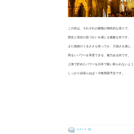
この街は、それぞれの建物が個性的な造りで、
歴史と現在の息づかいを感じる素敵な街です。
また雑踏のうるささも有ってか、力強さを感じ、
明るいパワーを享受できる、魅力ある街です。
上海で貯めたパワーを日本で吸い取られないよう
しっかり頑張らねば！今晩帰国予定です。
コメント (1)