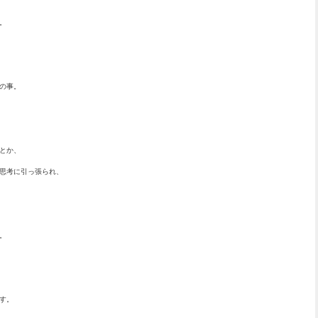
。
の事。
とか、
思考に引っ張られ、
。
す。