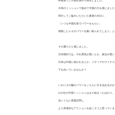
昨晩遅くに中国出張から帰宅しました。
今回のミッションで改めて中国の力を感じました
同行してご協力いただいた業者の方曰く、
「いつも中国出張でパワーをもらい、
帰国したらそのパワーを吸い取られてしまう」と
その通りだと感じました。
日本国内では、やれ景気が悪いとか、政治が悪い
日本は中国に抜かれるとか、メディアのマイナス
下を向いていませんか？
いかにその陽のパワーをこちらに引き込めるのか
わが社の中国ミッションはまだ始まったばかり。
近いうちに再度訪問し、
より具体的なアクションを起こそうと思っていま