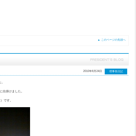
▲ このページの先頭へ
2010年6月24日
理事長日記
た。
に出掛けました。
左）です。